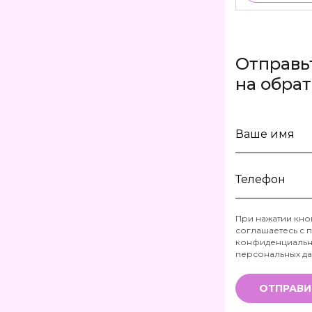
Отправь
на обра
Ваше
имя
Телефон
При нажатии кно
соглашаетесь с
п
*
конфиденциальн
персональных д
ОТПРАВИ