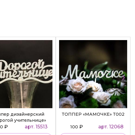
ппер дизайнерский
ТОППЕР «МАМОЧКЕ» Т002
рогой учительнице»
₽
арт. 15513
₽
арт. 12068
50
100