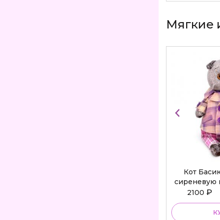
Мягкие 
Кот Баси
сиреневую 
Bu
₽
2100
К