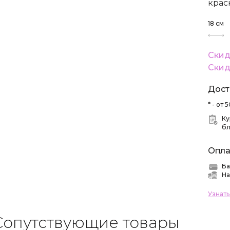
крас
18
см
Скид
Скид
Дост
* - от
Ку
б
Опла
Ба
На
Узнат
Сопутствующие товары