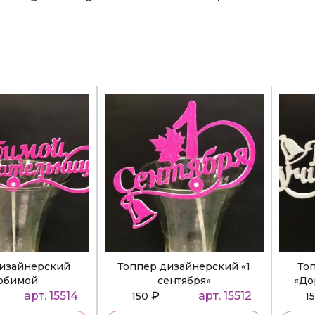
дизайнерский
Топпер дизайнерский «1
То
юбимой
сентября»
«До
ательнице»
арт. 15514
₽
арт. 15512
150
1