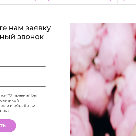
те нам заявку
тный звонок
пки "Отправить" Вы
олитикой
ости и обработки
анных
ТЬ