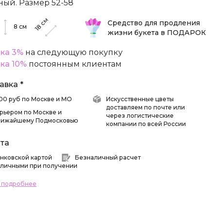
ный. Размер 52-58
см
Средство для продления
8
см
18
жизни букета в ПОДАРОК
ка 3%
на следующую покупку
ка 10%
постоянным клиентам
авка *
 500 руб по Москве и МО
Искусственные цветы
доставляем по почте или
рьером по Москве и
через логистические
лижайшему Подмосковью
компании по всей России
та
нковской картой
Безналичный расчет
личными при получении
ь подробнее