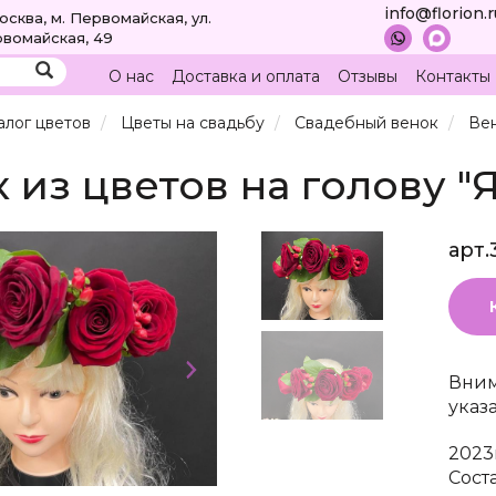
info@florion.
Москва, м. Первомайская, ул.
вомайская, 49
О нас
Доставка и оплата
Отзывы
Контакты
алог цветов
Цветы на свадьбу
Свадебный венок
Вен
 из цветов на голову "
арт.
Вним
указ
2023
Сост