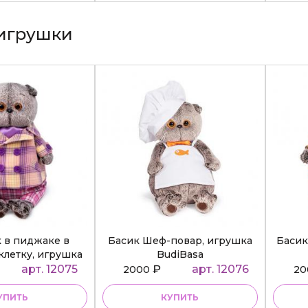
игрушки
к в пиджаке в
Басик Шеф-повар, игрушка
Басик
клетку, игрушка
BudiBasa
diBasa
арт. 12075
₽
арт. 12076
2000
2
УПИТЬ
КУПИТЬ