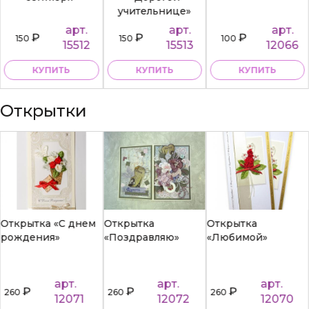
учительнице»
арт.
арт.
арт.
₽
₽
₽
150
150
100
15512
15513
12066
КУПИТЬ
КУПИТЬ
КУПИТЬ
Открытки
Открытка «С днем
Открытка
Открытка
рождения»
«Поздравляю»
«Любимой»
арт.
арт.
арт.
₽
₽
₽
260
260
260
12071
12072
12070