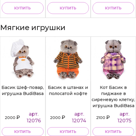
КУПИТЬ
КУПИТЬ
КУПИТЬ
Мягкие игрушки
Басик Шеф-повар,
Басик в штанах и
Кот Басик в
игрушка BudiBasa
полосатой кофте
пиджаке в
сиреневую клетку,
игрушка BudiBasa
арт.
арт.
арт.
₽
₽
₽
2000
2000
2100
12076
12074
12075
КУПИТЬ
КУПИТЬ
КУПИТЬ