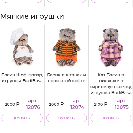
Мягкие игрушки
Басик Шеф-повар,
Басик в штанах и
Кот Басик в
игрушка BudiBasa
полосатой кофте
пиджаке в
сиреневую клетку,
игрушка BudiBasa
арт.
арт.
арт.
₽
₽
₽
2000
2000
2100
12076
12074
12075
КУПИТЬ
КУПИТЬ
КУПИТЬ