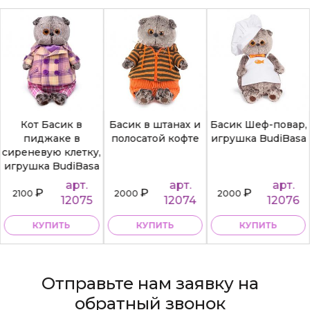
Кот Басик в
Басик в штанах и
Басик Шеф-повар,
пиджаке в
полосатой кофте
игрушка BudiBasa
сиреневую клетку,
игрушка BudiBasa
арт.
арт.
арт.
₽
₽
₽
2100
2000
2000
12075
12074
12076
КУПИТЬ
КУПИТЬ
КУПИТЬ
Отправьте нам заявку на
обратный звонок