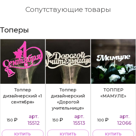
Сопутствующие товары
Топеры
Топпер
Топпер
ТОППЕР
дизайнерский «1
дизайнерский
«МАМУЛЕ»
сентября»
«Дорогой
учительнице»
арт.
арт.
арт.
₽
₽
₽
150
150
100
15512
15513
12066
КУПИТЬ
КУПИТЬ
КУПИТЬ