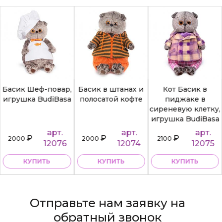
Басик Шеф-повар,
Басик в штанах и
Кот Басик в
игрушка BudiBasa
полосатой кофте
пиджаке в
сиреневую клетку,
игрушка BudiBasa
арт.
арт.
арт.
₽
₽
₽
2000
2000
2100
12076
12074
12075
КУПИТЬ
КУПИТЬ
КУПИТЬ
Отправьте нам заявку на
обратный звонок