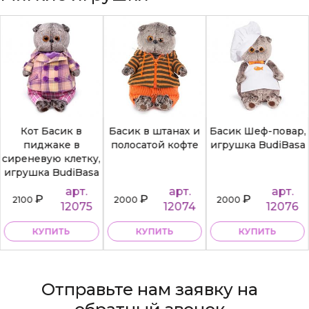
Кот Басик в
Басик в штанах и
Басик Шеф-повар,
пиджаке в
полосатой кофте
игрушка BudiBasa
сиреневую клетку,
игрушка BudiBasa
арт.
арт.
арт.
₽
₽
₽
2100
2000
2000
12075
12074
12076
КУПИТЬ
КУПИТЬ
КУПИТЬ
Отправьте нам заявку на