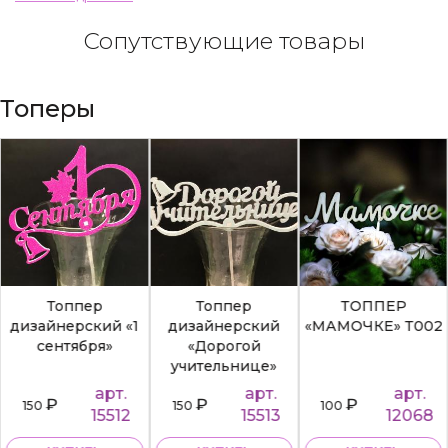
Сопутствующие товары
Топеры
Топпер
Топпер
ТОППЕР
дизайнерский «1
дизайнерский
«МАМОЧКЕ» Т002
сентября»
«Дорогой
учительнице»
арт.
арт.
арт.
₽
₽
₽
150
150
100
15512
15513
12068