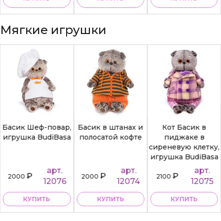
Мягкие игрушки
Басик Шеф-повар,
Басик в штанах и
Кот Басик в
игрушка BudiBasa
полосатой кофте
пиджаке в
сиреневую клетку,
игрушка BudiBasa
арт.
арт.
арт.
₽
₽
₽
2000
2000
2100
12076
12074
12075
КУПИТЬ
КУПИТЬ
КУПИТЬ