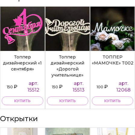
Топпер
Топпер
ТОППЕР
дизайнерский «1
дизайнерский
«МАМОЧКЕ» Т002
сентября»
«Дорогой
учительнице»
арт.
арт.
арт.
₽
₽
₽
150
150
100
15512
15513
12068
КУПИТЬ
КУПИТЬ
КУПИТЬ
Открытки