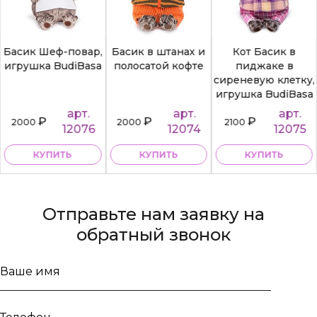
Басик Шеф-повар,
Басик в штанах и
Кот Басик в
игрушка BudiBasa
полосатой кофте
пиджаке в
сиреневую клетку,
игрушка BudiBasa
арт.
арт.
арт.
₽
₽
₽
2000
2000
2100
12076
12074
12075
КУПИТЬ
КУПИТЬ
КУПИТЬ
Отправьте нам заявку на
обратный звонок
Ваше