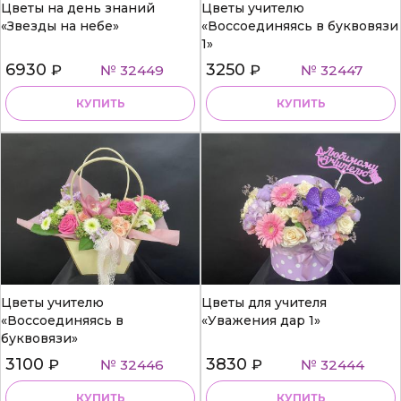
Цветы на день знаний
Цветы учителю
«Звезды на небе»
«Воссоединяясь в буквовязи
1»
6930
3250
₽
№ 32449
₽
№ 32447
КУПИТЬ
КУПИТЬ
Цветы учителю
Цветы для учителя
«Воссоединяясь в
«Уважения дар 1»
буквовязи»
3100
3830
₽
№ 32446
₽
№ 32444
КУПИТЬ
КУПИТЬ