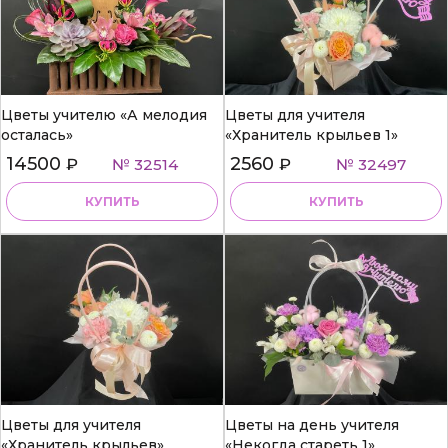
Цветы учителю «А мелодия
Цветы для учителя
осталась»
«Хранитель крыльев 1»
14500
2560
₽
№ 32514
₽
№ 32497
КУПИТЬ
КУПИТЬ
Цветы для учителя
Цветы на день учителя
«Хранитель крыльев»
«Некогда стареть 1»