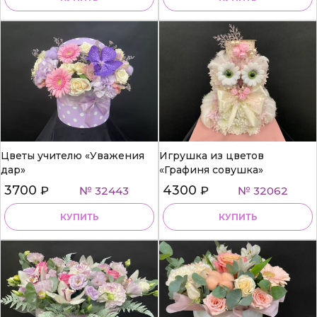
Цветы учителю «Уважения
Игрушка из цветов
дар»
«Графиня совушка»
3700
4300
₽
№ 32443
₽
№ 32062
КУПИТЬ
КУПИТЬ