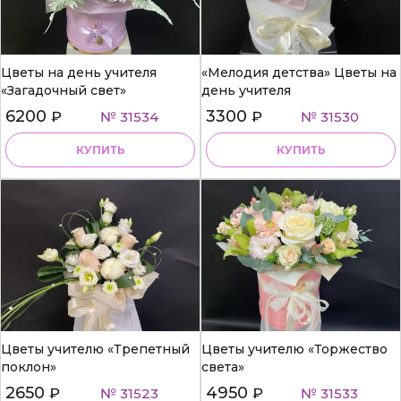
Цветы на день учителя
«Мелодия детства» Цветы на
«Загадочный свет»
день учителя
6200
3300
₽
№ 31534
₽
№ 31530
КУПИТЬ
КУПИТЬ
Цветы учителю «Трепетный
Цветы учителю «Торжество
поклон»
света»
2650
4950
₽
№ 31523
₽
№ 31533