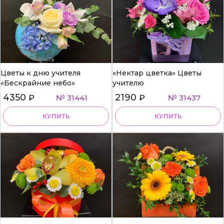
Цветы к дню учителя
«Нектар цветка» Цветы
«Бескрайние небо»
учителю
4350
2190
₽
№ 31441
₽
№ 31437
КУПИТЬ
КУПИТЬ