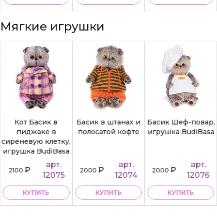
Мягкие игрушки
Кот Басик в
Басик в штанах и
Басик Шеф-повар,
пиджаке в
полосатой кофте
игрушка BudiBasa
сиреневую клетку,
игрушка BudiBasa
арт.
арт.
арт.
₽
₽
₽
2100
2000
2000
12075
12074
12076
КУПИТЬ
КУПИТЬ
КУПИТЬ