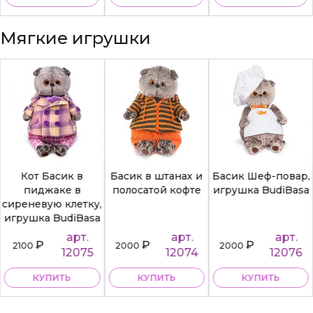
Мягкие игрушки
Кот Басик в
Басик в штанах и
Басик Шеф-повар,
пиджаке в
полосатой кофте
игрушка BudiBasa
сиреневую клетку,
игрушка BudiBasa
арт.
арт.
арт.
₽
₽
₽
2100
2000
2000
12075
12074
12076
КУПИТЬ
КУПИТЬ
КУПИТЬ